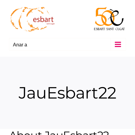
Skip
to
content
Anar a
JauEsbart22