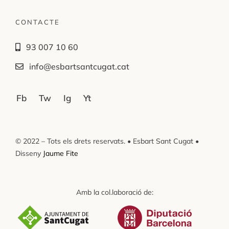
CONTACTE
93 007 10 60
info@esbartsantcugat.cat
Fb
Tw
Ig
Yt
© 2022 – Tots els drets reservats. • Esbart Sant Cugat •
Disseny
Jaume Fite
Amb la col.laboració de: