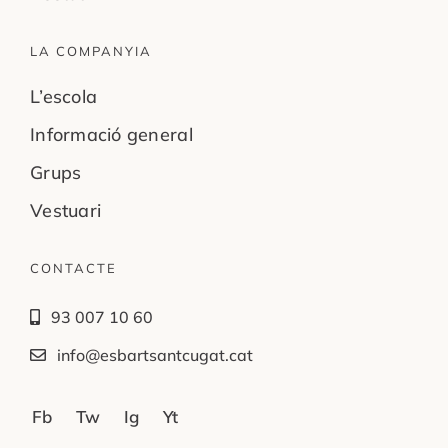
LA COMPANYIA
L’escola
Informació general
Grups
Vestuari
CONTACTE
93 007 10 60
info@esbartsantcugat.cat
Fb
Tw
Ig
Yt